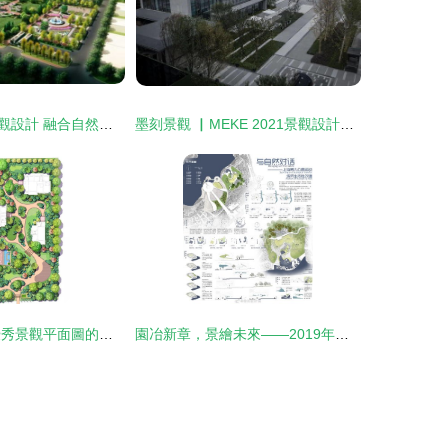
武城農業園林景觀設計 融合自然、生產與美學的鄉村振興新實踐
墨刻景觀 ▏MEKE 2021景觀設計精品合集 自然與人文的交融
紙上造園 解讀優秀景觀平面圖的審美密碼
園冶新章，景繪未來——2019年園冶杯專業獎競賽引領景觀設計思潮