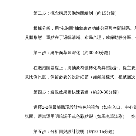
第二步：概念構思與泡泡圖繪制（約15分鐘）
根據分析，用“泡泡圖”抽象表達功能分區與空間關系
具體形態，重點在于邏輯清晰、布局合理，確保動靜分區、
第三步：總平面草圖深化（約30-40分鐘）
在泡泡圖基礎上，將抽象符號轉化為具體設計。從主要
意比例尺度，保留必要的設計細節（如鋪裝樣式、植被層次
第四步：透視效果圖快速表達（約20-30分鐘）
選擇1-2個最能體現設計特色的視角（如主入口、中
氛圍。適當運用明暗調子或色彩點綴（如馬克筆淡彩），突
第五步：分析圖與設計說明（約10-15分鐘）