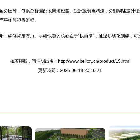
被分區等，每張分析圖配以簡短標簽。設計說明應精煉，分點闡述設計理
面平衡與視覺流暢。
晰，線條肯定有力。手繪快題的核心在于“快而準”，通過步驟化訓練，可
如若轉載，請注明出處：http://www.belltoy.cn/product/19.html
更新時間：2026-06-18 20:10:21