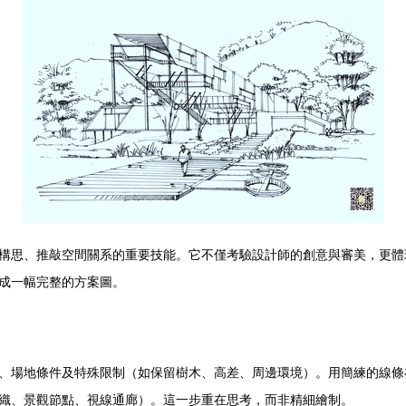
構思、推敲空間關系的重要技能。它不僅考驗設計師的創意與審美，更體
成一幅完整的方案圖。
、場地條件及特殊限制（如保留樹木、高差、周邊環境）。用簡練的線條
織、景觀節點、視線通廊）。這一步重在思考，而非精細繪制。