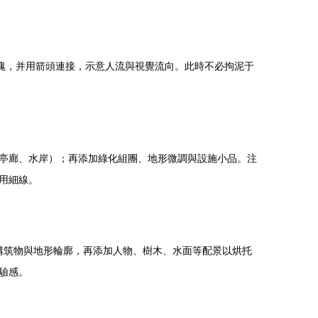
塊，并用箭頭連接，示意人流與視覺流向。此時不必拘泥于
亭廊、水岸）；再添加綠化組團、地形微調與設施小品。注
用細線。
構筑物與地形輪廓，再添加人物、樹木、水面等配景以烘托
驗感。