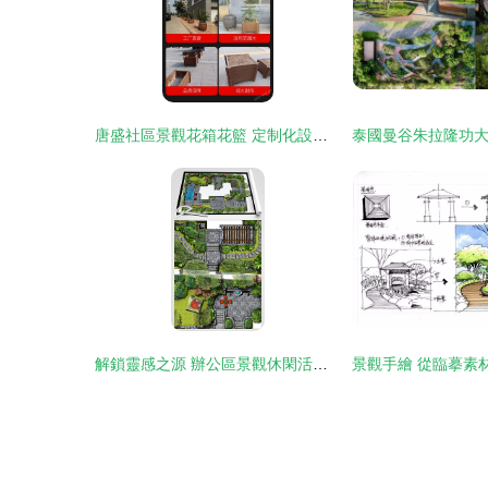
唐盛社區景觀花箱花籃 定制化設計，點亮綠色生活空間
解鎖靈感之源 辦公區景觀休閑活動廣場PSD與CAD分層設計圖詳解