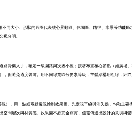
。用不同大小、形狀的圓圈代表核心景觀區、休閑區、路徑、水景等功能區
公私分明。
道路骨架入手，確定一級園路與次級小徑；接著布置核心節點（如廣場、
），但避免過度裝飾。用不同線寬區分要素等級，主體結構用粗線，細節
心景觀），用一點或兩點透視繪制效果圖。先定視平線與消失點，勾勒主要
出空間層次與材質感。效果圖不必完全寫實，但需傳達出設計的意境與體