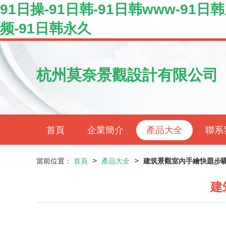
91日操-91日韩-91日韩www-91
频-91日韩永久
杭州莫奈景觀設計有限公司
首頁
企業簡介
產品大全
聯系
>
>
當前位置：
首頁
產品大全
建筑景觀室內手繪快題步驟
建